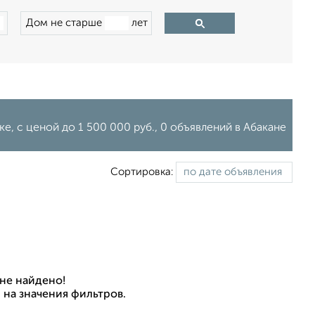
Дом не старше
лет
е, c ценой до 1 500 000 руб., 0 объявлений в Абакане
Сортировка:
не найдено!
 на значения фильтров.