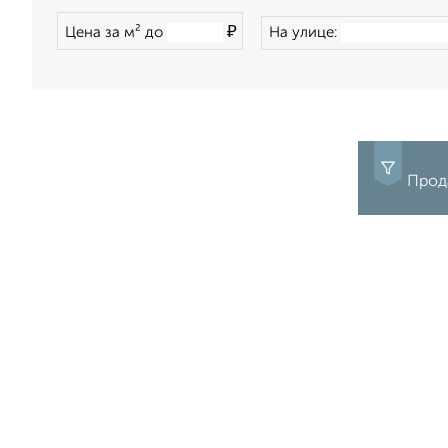
₽
Цена за м² до
На улице:
Прода