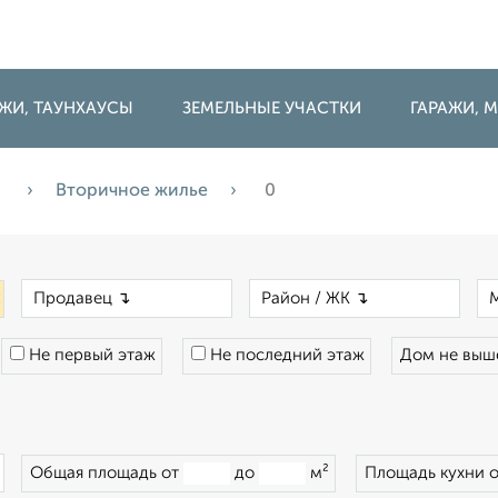
ДЖИ, ТАУНХАУСЫ
ЗЕМЕЛЬНЫЕ УЧАСТКИ
ГАРАЖИ,
а
Вторичное жилье
0
×
×
×
Не первый этаж
Не последний этаж
Дом не вы
×
Общая площадь от
до
м²
Площадь кухни 