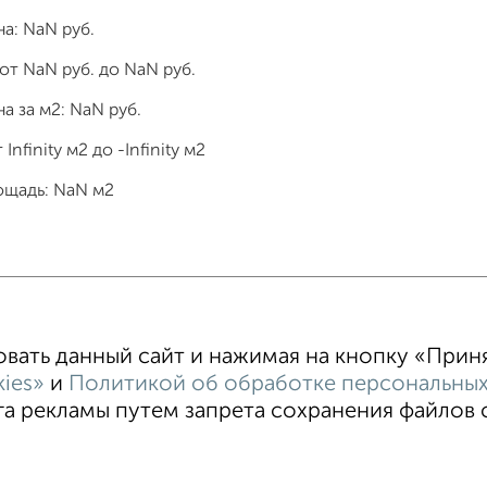
на:
NaN
руб.
 от
NaN
руб. до
NaN
руб.
а за м2:
NaN
руб.
т
Infinity
м2 до
-Infinity
м2
ощадь:
NaN
м2
тные
4‑комнатные
Квартиры студии
От застройщи
ать данный сайт и нажимая на кнопку «Принят
В новостройке
В строящемся доме
В новом доме
ies»
и
Политикой об обработке персональных
 рекламы путем запрета сохранения файлов co
зовательское соглашение
Абакан, улица Торосова 7Б
© 2
ти
Статьи
Блог
Риэлторы
Агентства