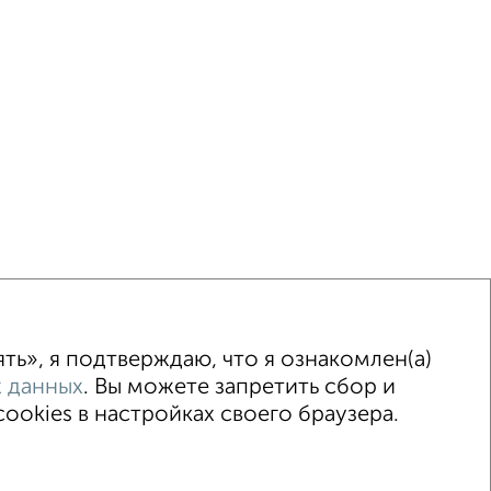
ка
Без посредников
Вторичное жилье
ь», я подтверждаю, что я ознакомлен(а)
 данных
. Вы можете запретить сбор и
okies в настройках своего браузера.
015–2026
Сайт-доска объявлений недвижимости
Застройщики
Ипотечный калькулятор