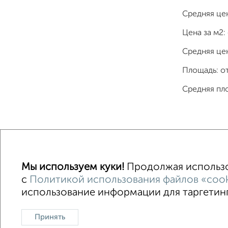
Средняя це
Цена за м2:
Средняя цен
Площадь: о
Средняя пл
Однокомнатные
Двухкомнатные
Трехкомна
Мы используем куки!
Продолжая использов
с
Политикой использования файлов «cook
использование информации для таргетинга
Контакты
Политика конфиденциальности
Поль
О проекте
Реклама на портале
Новос
Принять