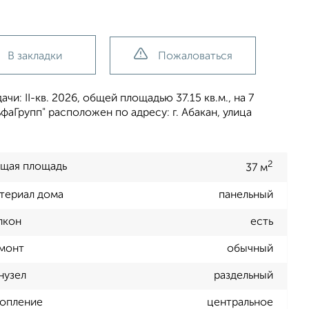
В закладки
Пожаловаться
и: II-кв. 2026, общей площадью 37.15 кв.м., на 7
аГрупп" расположен по адресу: г. Абакан, улица
2
щая площадь
37 м
териал дома
панельный
лкон
есть
монт
обычный
нузел
раздельный
опление
центральное