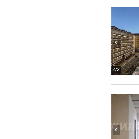
‹
2
/2
‹