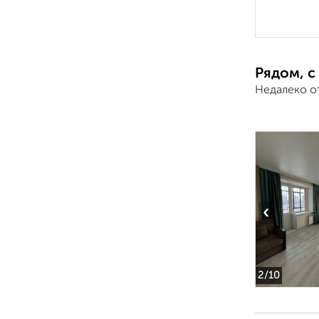
Рядом, с
Недалеко о
‹
2
/10