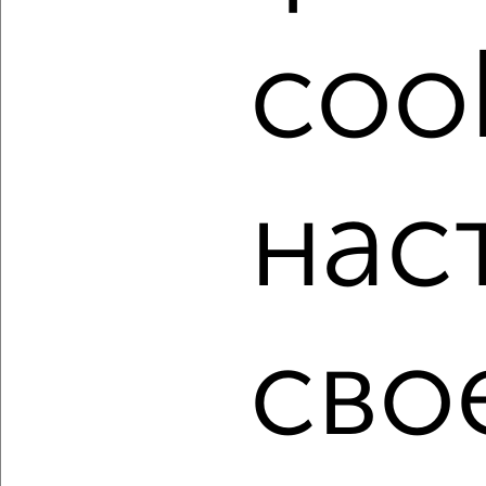
посмотреть в виде списка или на карте, с описанием,
расположением, ценой и другими подробностями.
cook
Подберите подходящую недвижимость из предложений
от собственников, риэлторов, застройщиков и агенств
недвижимости, связаться с ними можно по телефону или
написать сообщение в любом удобном для вас
мессенджере, это безопасно и бесплатно.
нас
Для покупки квартиры доступна ипотека от крупнейших
банков России: СберБанк, ВТБ, Альфа-Банк,
Россельхозбанк, Совкомбанк, Т-Банк, Росбанк, Почта
Банк на сумму от 400 000 до 120 000 000 рублей сроком
до 30 лет.
Сайт работает во многих городах России.
сво
Сколько стоит купить двухкомнатную квартиру в
Абакане?
Цена недвижимости: мин. от
3000000
руб. до макс.
9700000
руб.