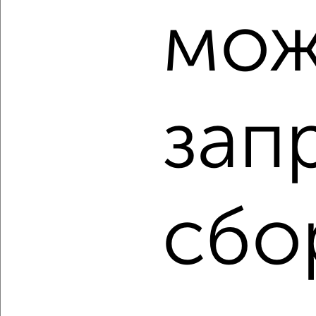
мож
‹
›
2
/1
2-к квартира, строящийся дом, 62м², 7/13 этаж
зап
₽
₽
6 818 900
110 100
за м²
Агентство, 06.08.2026
сбо
‹
›
2
/1
2-к квартира, строящийся дом, 56м², 12/13 этаж
₽
₽
6 218 300
110 600
за м²