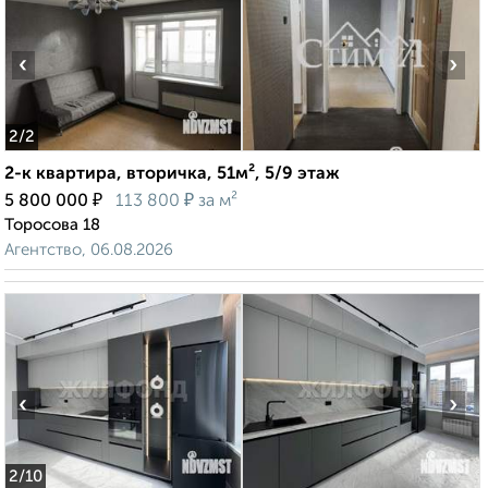
‹
›
2
/2
2-к квартира, вторичка, 51м², 5/9 этаж
₽
₽
5 800 000
113 800
за м²
Торосова 18
Агентство, 06.08.2026
‹
›
2
/10