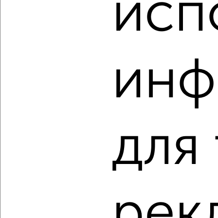
исп
Агентство, 06.08.2026
инф
‹
›
2
/1
2-к квартира, строящийся дом, 59м², 1/13 этаж
для
₽
₽
6 535 100
110 000
за м²
Агентство, 06.08.2026
рек
‹
›