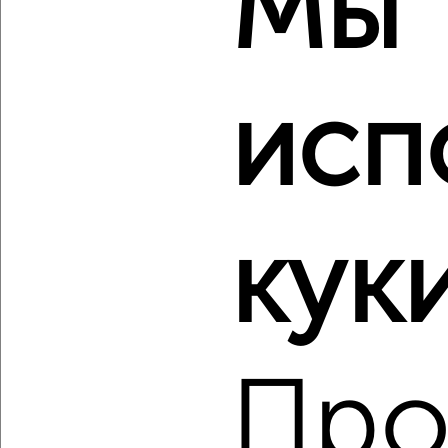
Мы
2-к квартира, вторичка, 44м², 6/13 этаж
₽
₽
6 116 600
140 000
за м²
Агентство, 06.08.2026
исп
‹
›
куки
2
/1
2-к квартира, строящийся дом, 56м², 12/13 этаж
₽
₽
6 218 300
110 600
за м²
Агентство, 06.08.2026
Про