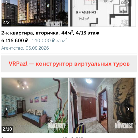
‹
›
2
/2
2-к квартира, вторичка, 44м², 4/13 этаж
₽
₽
6 116 600
140 000
за м²
Агентство, 06.08.2026
VRPazl — конструктор виртуальных туров
‹
›
2
/10