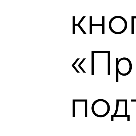
Агентство, 06.08.2026
кно
‹
›
«Пр
2
/1
2-к квартира, строящийся дом, 56м², 4/13 этаж
₽
₽
6 218 300
110 200
за м²
Агентство, 06.08.2026
под
‹
›