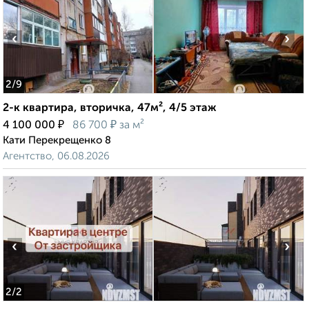
‹
›
2
/9
2-к квартира, вторичка, 47м², 4/5 этаж
₽
₽
4 100 000
86 700
за м²
Кати Перекрещенко 8
Агентство, 06.08.2026
‹
›
2
/2