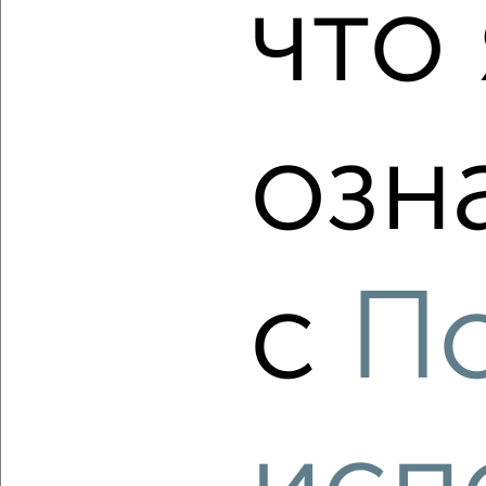
что 
2
/1
2-к квартира, строящийся дом, 61м², 11/13 этаж
₽
₽
6 695 700
110 500
за м²
озн
Агентство, 06.08.2026
‹
›
с
П
2
/2
2-к квартира, строящийся дом, 57м², 2/13 этаж
₽
₽
6 218 300
110 000
за м²
Агентство, 06.08.2026