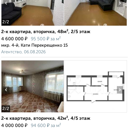
‹
›
2
/2
2-к квартира, вторичка, 48м², 2/5 этаж
₽
₽
4 600 000
95 500
за м²
мкр. 4-й, Кати Перекрещенко 15
Агентство, 06.08.2026
‹
›
2
/2
2-к квартира, вторичка, 42м², 4/5 этаж
₽
₽
4 000 000
94 600
за м²