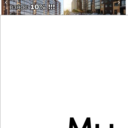
‹
›
2
/2
2-к квартира, вторичка, 60м², 5/13 этаж
₽
₽
6 540 000
109 000
за м²
Агентство, 06.08.2026
Создайте виртуальный тур по вашему
пространству с VRPazl
‹
›
2
/2