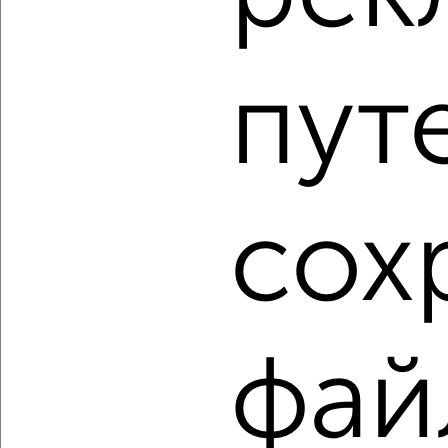
2
/2
пут
2-к квартира, вторичка, 29м², 4/5 этаж
₽
₽
3 000 000
103 500
за м²
проспект Дружбы Народов 57
Собственник, 06.08.2026
сох
1 / 23
2
Как купить двухкомнатную квартиру, с центральным
отоплением в Абакане на сайте Абакан-недвижимость?
Используя удобную форму поиска с множеством
фильтров и сортировкой по параметрам, вы можете
фай
подобрать для покупки двухкомнатную квартиру, с
центральным отоплением в Абакане.
Найденные предложения: 1322 объявлений, можно