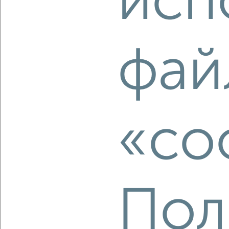
исп
фай
‹
›
2
/2
2-к квартира, строящийся дом, 62м², 4/13 этаж
₽
₽
6 818 900
110 000
за м²
«co
Агентство, 06.08.2026
Пол
‹
›
2
/1