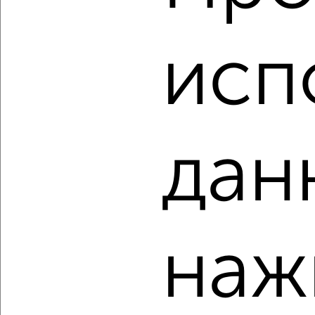
‹
›
исп
2
/1
2-к квартира, строящийся дом, 62м², 9/13 этаж
₽
₽
6 818 900
110 100
за м²
Агентство, 06.08.2026
дан
‹
›
наж
2
/1
2-к квартира, строящийся дом, 59м², 9/13 этаж
₽
₽
6 535 100
110 100
за м²