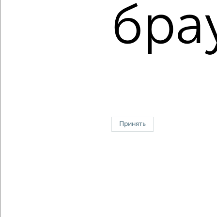
Средняя цена:
5955313
руб.
бра
Цена за м2: от
103448
руб. до
146969
руб.
Средняя цена за м2:
116770
руб.
Площадь: от
29
м2 до
66
м2
Средняя площадь:
51
м2
Однокомнатные
Двухкомнатные
Трехкомнатные
4‑комнатные
Квартиры студии
От застройщика
Без посредников
Вторичное жилье
Принять
В новостройке
В строящемся доме
В новом доме
Контакты
Политика конфиденциальности
Пользовательское соглашение
Абакан, улица Торосова 7Б
© 2015–2026
Сайт-доска объявлений недвижимости
О проекте
Реклама на портале
Новости
Статьи
Блог
Риэлторы
Агентства
Застройщики
Ипотечный калькулятор
Консультации по недвижимости
Разместить объявление